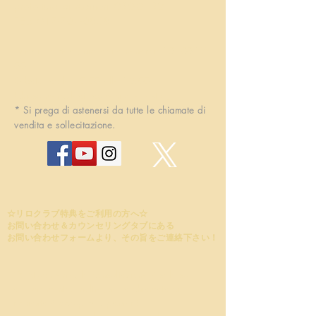
prefettura di Aomori
030-0132
TEL:
017-764-6858
Lunedì, martedì, giovedì e venerdì: 10: 00-17:
00
Sabato: dalle 10:00 alle 13:00
(chiuso mercoledì, domenica e festivi)
* Si prega di astenersi da tutte le chiamate di
vendita e sollecitazione.
☆リロクラブ特典をご利用の方へ☆
​お問い合わせ＆カウンセリングタブにある
お問い合わせフォームより、その旨をご連絡下さい！
☆
Attualmente, la
consultazione è solo su
appuntamento. Inoltre, se la chiamata di
richiesta è occupata
, passerà