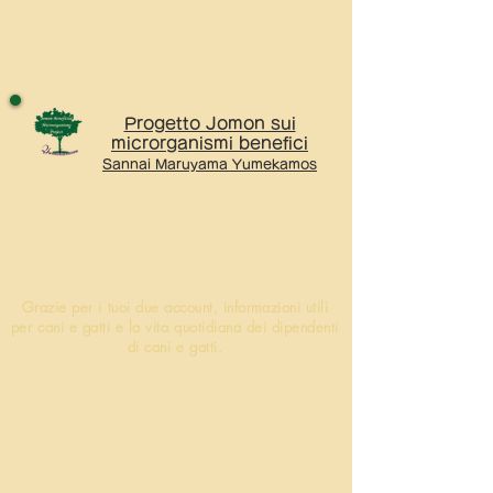
automaticamente alla segreteria telefonica.
Mi scusi, ma
grazie così puoi
informarti
il più
possibile via
e-mail.
E-mail:
info@aoimoristudio.com
Progetto Jomon sui
microrganismi benefici
Sannai Maruyama Yumekamos
👆 Homepage dei progetti di ricerca legati
alla nostra azienda
Grazie per i tuoi due account, informazioni utili
per cani e gatti e la vita quotidiana dei dipendenti
di cani e gatti.