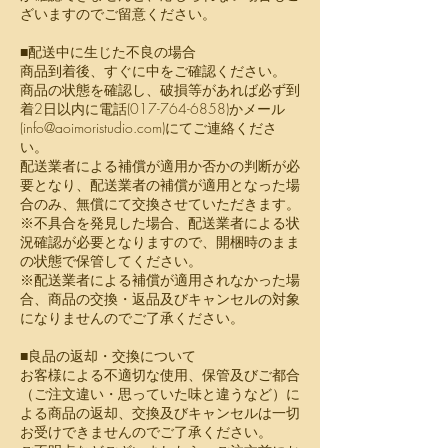
ざいますのでご留意ください。
■配送中に生じた不良の場合
商品到着後、すぐに中をご確認ください。
商品の状態を確認し、破損等があれば必ず到
着2日以内に電話(017-764-6858)かメール
(
info@aoimoristudio.com
)にてご連絡くださ
い。
配送業者による補償が適用か否かの判断が必
要となり、配送業者の補償が適用となった場
合のみ、無償にて交換させていただきます。
※不具合を発見した場合、配送業者による状
況確認が必要となりますので、開梱時のまま
の状態で保管してください。
※配送業者による補償が適用されなかった場
合、商品の交換・返品及びキャンセルの対象
になりませんのでご了承ください。
■良品の返却・交換について
お客様による不適切な使用、保管及びご都合
（ご注文違い・思っていた味と違うなど）に
よる商品の返却、交換及びキャンセルは一切
お受けできませんのでご了承ください。