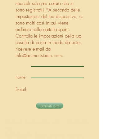
speciali solo per coloro che si
sono registrati! *A seconda delle
impostazioni del tuo dispositivo, ci
sono molti casi in cui viene
ordinato nella cartella spam.
Controlla le impostazioni della tua
casella di posta in modo da poter
ricevere e-mail da
info@aoimoristudio.com
.
nome
E-mail
Iscriviti ora
Aoimori Koubou Co., Ltd. Divisione
Pet
20 Yokouchi Kamei, città di Aomori,