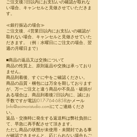
ご注文後3日以内にお支払いの確認が取れな
い場合、キャンセルと見做させていただきま
す。
≪銀行振込の場合≫
ご注文後、4営業日以内にお支払いの確認が
取れない場合、キャンセルと見做させていた
だきます。（例：水曜日にご注文の場合、翌
週の月曜日まで）
■商品の返品又は交換について
商品の性質上、原則返品や交換は承っており
ません。
商品到着後、すぐに中をご確認ください。
商品の品質・梱包には万全を期しております
が、万一ご注文と違う商品や不良品・破損が
ある場合は、商品到着後2日以内に、誠にお
手数ですが電話(017-764-6858)かメール
(
info@aoimoristudio.com
)にてご連絡くださ
い。
返品・交換時に発生する返送料は弊社負担に
て、早急に再手配させて頂きます。
ただし商品の状態が未使用・未開封である事
が確認できませんと、応じられない場合もご